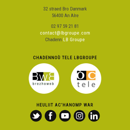
32 straed Bro Danmark
56400 An Alre
02 97 59 21 81
contact@lbgroupe.com
Chadenn
LB Groupe
CHADENNOÙ TELE LBGROUPE
HEULIIT AC'HANOMP WAR