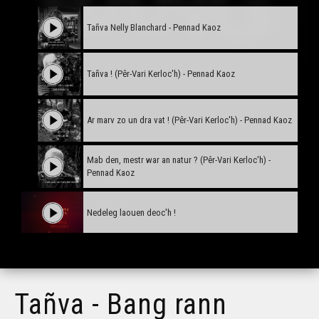
Tañva Nelly Blanchard - Pennad Kaoz
Tañva ! (Pêr-Vari Kerloc'h) - Pennad Kaoz
Ar marv zo un dra vat ! (Pêr-Vari Kerloc'h) - Pennad Kaoz
Mab den, mestr war an natur ? (Pêr-Vari Kerloc'h) -
Pennad Kaoz
Nedeleg laouen deoc'h !
Tañva Anv ar Rozenn - stumm karrez - VBSTF
Tañva - Bang rann
Tañva Anv ar Rozenn - stumm karrez - VBSTB