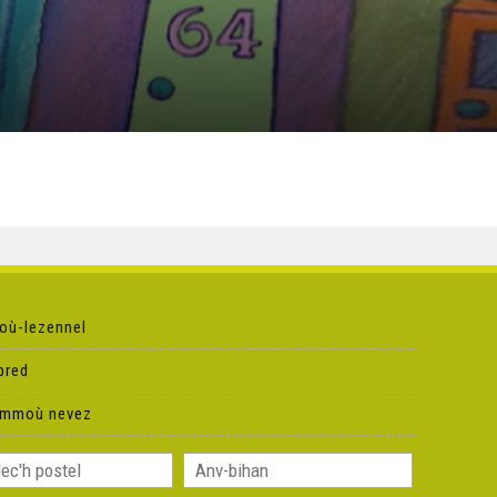
où-lezennel
pred
ammoù nevez