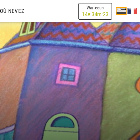
War-eeun
OÙ NEVEZ
14
e:
34
m:
23