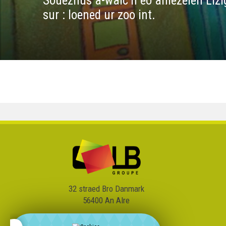
Souezhus a-walc’h eo amezeien Lizig
sur : loened ur zoo int.
32 straed Bro Danmark
56400 An Alre
02 97 59 21 81