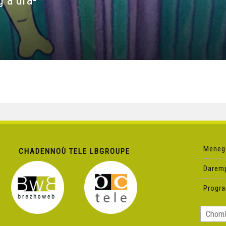
 a dra-
Meneg
CHADENNOÙ TELE LBGROUPE
Darem
Progr