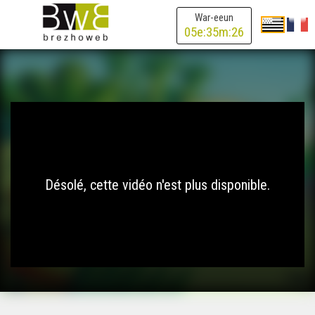
War-eeun
05
e:
35
m:
26
Désolé, cette vidéo n'est plus disponible.