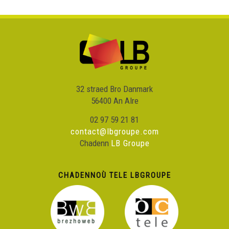
32 straed Bro Danmark
56400 An Alre
02 97 59 21 81
contact@lbgroupe.com
Chadenn
LB Groupe
CHADENNOÙ TELE LBGROUPE