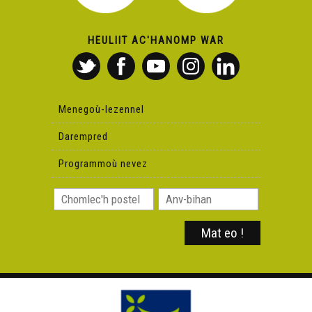
HEULIIT AC'HANOMP WAR
Menegoù-lezennel
Darempred
Programmoù nevez