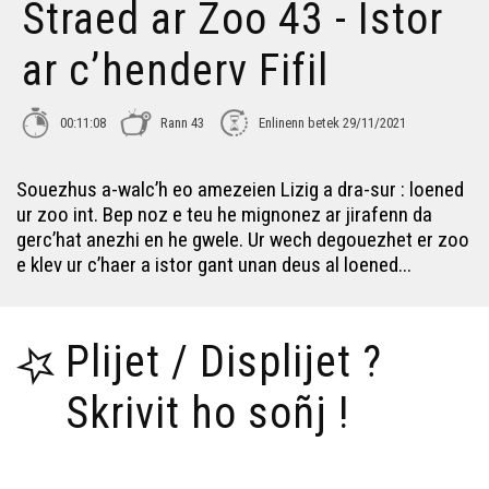
Straed ar Zoo 43 - Istor
ar c’henderv Fifil
00:11:08
Rann 43
Enlinenn betek 29/11/2021
Souezhus a-walc’h eo amezeien Lizig a dra-sur : loened
ur zoo int. Bep noz e teu he mignonez ar jirafenn da
gerc’hat anezhi en he gwele. Ur wech degouezhet er zoo
e klev ur c’haer a istor gant unan deus al loened...
Plijet / Displijet ?
Skrivit ho soñj !