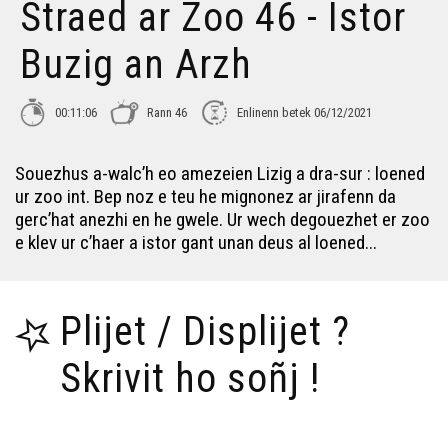
Straed ar Zoo 46 - Istor
Buzig an Arzh
00:11:06
Rann 46
Enlinenn betek 06/12/2021
Souezhus a-walc’h eo amezeien Lizig a dra-sur : loened
ur zoo int. Bep noz e teu he mignonez ar jirafenn da
gerc’hat anezhi en he gwele. Ur wech degouezhet er zoo
e klev ur c’haer a istor gant unan deus al loened...
Plijet / Displijet ?
Skrivit ho soñj !