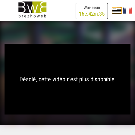
War-eeun
16
e:
42
m:
35
Désolé, cette vidéo n'est plus disponible.