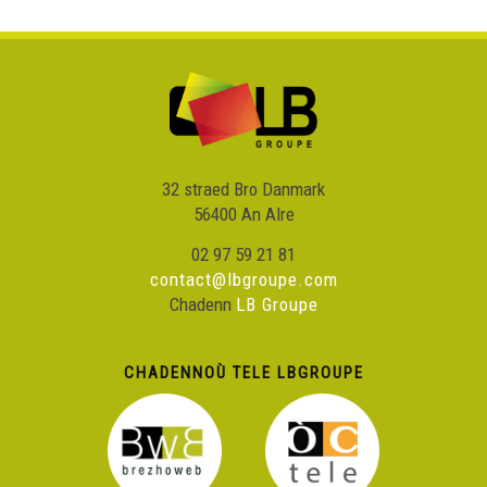
32 straed Bro Danmark
56400 An Alre
02 97 59 21 81
contact@lbgroupe.com
Chadenn
LB Groupe
CHADENNOÙ TELE LBGROUPE