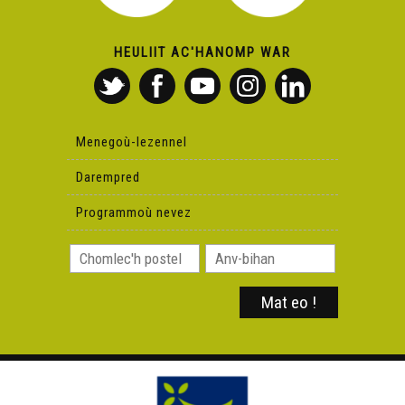
HEULIIT AC'HANOMP WAR
Menegoù-lezennel
Darempred
Programmoù nevez