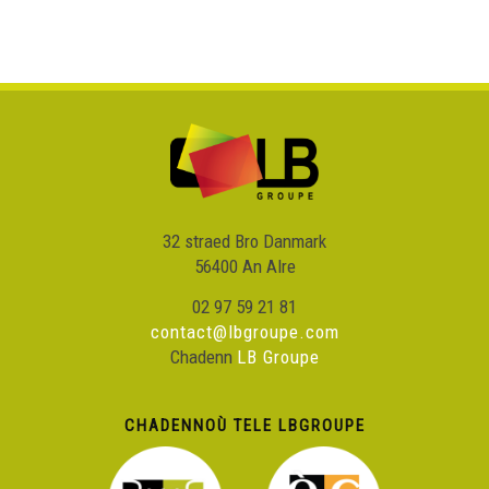
32 straed Bro Danmark
56400 An Alre
02 97 59 21 81
contact@lbgroupe.com
Chadenn
LB Groupe
CHADENNOÙ TELE LBGROUPE