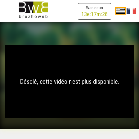
War-eeun
13
e:
17
m:
28
Désolé, cette vidéo n'est plus disponible.