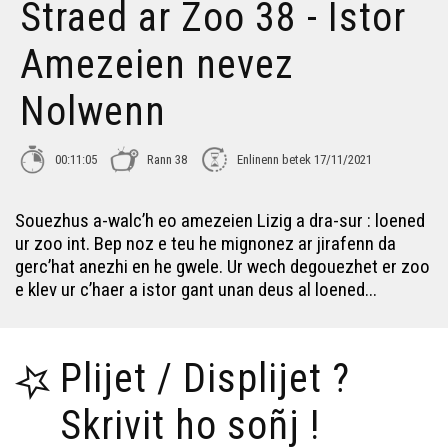
Straed ar Zoo 38 - Istor
Amezeien nevez
Nolwenn
00:11:05
Rann 38
Enlinenn betek 17/11/2021
Souezhus a-walc’h eo amezeien Lizig a dra-sur : loened
ur zoo int. Bep noz e teu he mignonez ar jirafenn da
gerc’hat anezhi en he gwele. Ur wech degouezhet er zoo
e klev ur c’haer a istor gant unan deus al loened...
Plijet / Displijet ?
Skrivit ho soñj !