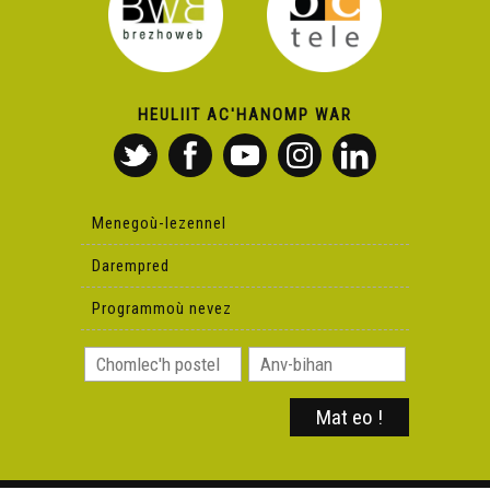
HEULIIT AC'HANOMP WAR
Menegoù-lezennel
Darempred
Programmoù nevez