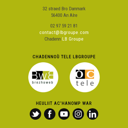
32 straed Bro Danmark
56400 An Alre
02 97 59 21 81
contact@lbgroupe.com
Chadenn
LB Groupe
CHADENNOÙ TELE LBGROUPE
HEULIIT AC'HANOMP WAR