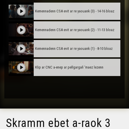
Kemennadenn CSA evit ar re yaouank (3) - 14-16 bloaz
Kemennadenn CSA evit ar re yaouank (2) - 11-13 bloaz
Kemennadenn CSA evit ar re yaouank (1) - 8-10 bloaz
Klip ar CNC a-enep ar pellgargañ 'maez lezenn
Skramm ebet a-raok 3