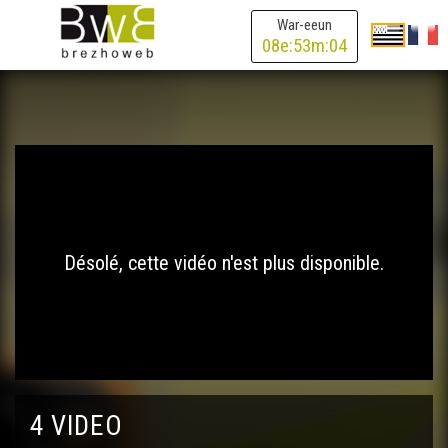
War-eeun
08
e:
53
m:
04
Désolé, cette vidéo n'est plus disponible.
4 VIDEO