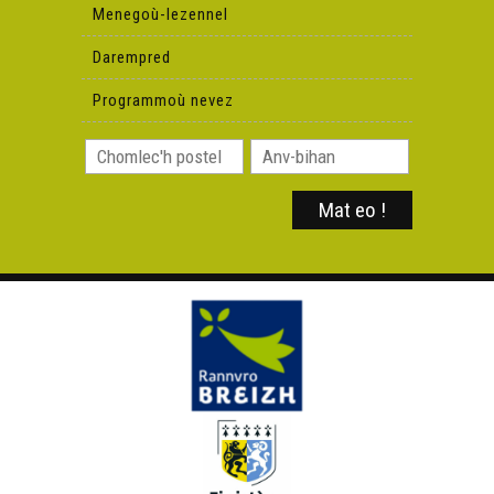
Menegoù-lezennel
Darempred
Programmoù nevez