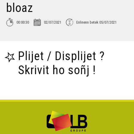
bloaz
00:00:30
02/07/2021
Enlinenn betek 05/07/2021
Plijet / Displijet ?
Skrivit ho soñj !