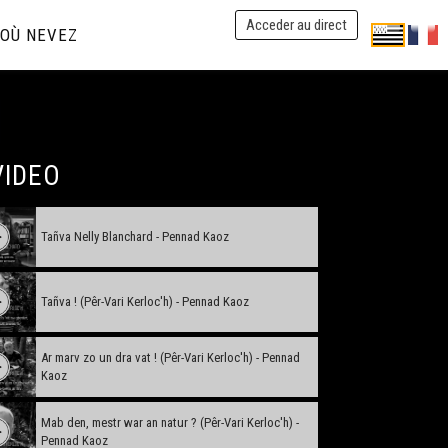
Acceder au direct
OÙ NEVEZ
VIDEO
Tañva Nelly Blanchard - Pennad Kaoz
Tañva ! (Pêr-Vari Kerloc'h) - Pennad Kaoz
Ar marv zo un dra vat ! (Pêr-Vari Kerloc'h) - Pennad
Kaoz
Mab den, mestr war an natur ? (Pêr-Vari Kerloc'h) -
Pennad Kaoz