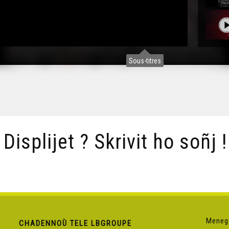
Sous-titres
/ Displijet ? Skrivit ho soñj !
Meneg
CHADENNOÙ TELE LBGROUPE