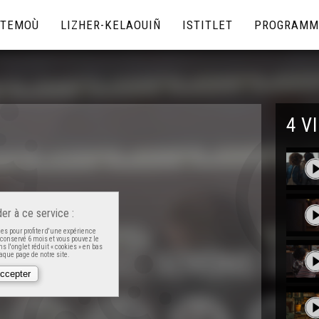
TEMOÙ
LIZHER-KELAOUIÑ
ISTITLET
PROGRAMM
4 V
er à ce service :
es pour profiter d'une expérience
t conservé 6 mois et vous pouvez le
s l'onglet réduit « cookies » en bas
que page de notre site.