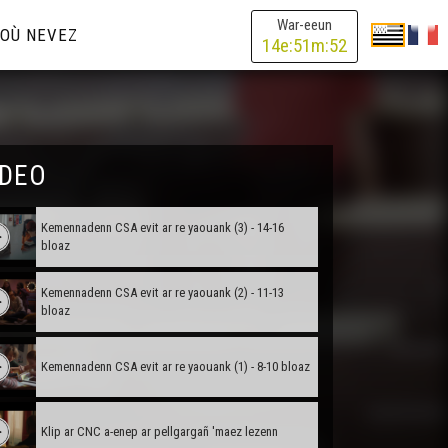
War-eeun
OÙ NEVEZ
14
e:
51
m:
52
IDEO
Kemennadenn CSA evit ar re yaouank (3) - 14-16
bloaz
Kemennadenn CSA evit ar re yaouank (2) - 11-13
bloaz
Kemennadenn CSA evit ar re yaouank (1) - 8-10 bloaz
Klip ar CNC a-enep ar pellgargañ 'maez lezenn