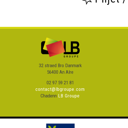
32 straed Bro Danmark
56400 An Alre
02 97 59 21 81
contact@lbgroupe.com
Chadenn
LB Groupe