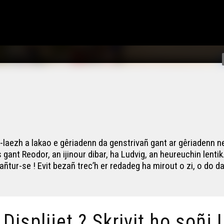
-laezh a lakao e gêriadenn da genstrivañ gant ar gêriadenn n
gant Reodor, an ijinour dibar, ha Ludvig, an heureuchin lenti
ñtur-se ! Evit bezañ trec’h er redadeg ha mirout o zi, o do d
/ Displijet ? Skrivit ho soñj !