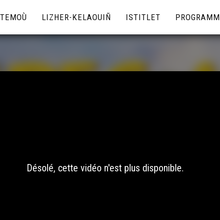
TEMOÙ
LIZHER-KELAOUIÑ
ISTITLET
PROGRAMM
Désolé, cette vidéo n'est plus disponible.