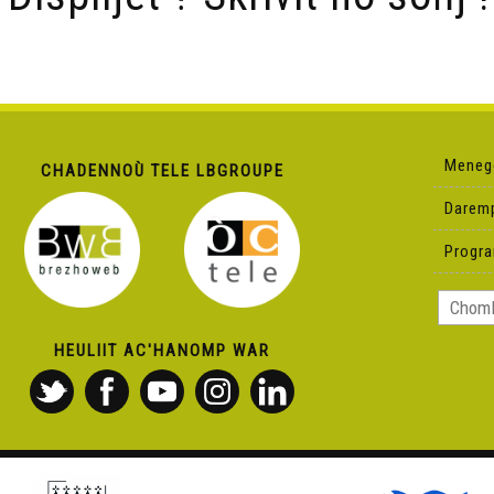
Meneg
CHADENNOÙ TELE LBGROUPE
Darem
Progr
HEULIIT AC'HANOMP WAR