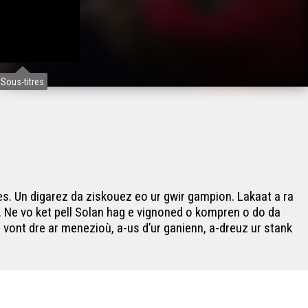
Sous-titres
es. Un digarez da ziskouez eo ur gwir gampion. Lakaat a ra
k. Ne vo ket pell Solan hag e vignoned o kompren o do da
a vont dre ar menezioù, a-us d’ur ganienn, a-dreuz ur stank