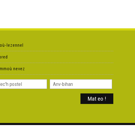
où-lezennel
pred
ammoù nevez