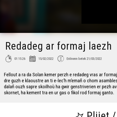
Redadeg ar formaj laezh
01:15:26
15/02/2022
Enlinenn betek 21/03/2022
Fellout a ra da Solan kemer perzh e redadeg vras ar formaj
dre guzh e klaoustre an ti e-lec’h m’emañ o chom asambles 
dalañ ouzh sapre skoilhoù ha gwir genstriverien er pezh ava
skornet, ha kement tra en ur gas o fikol rod formaj ganto.
Plijet 