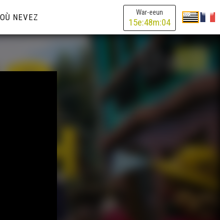
War-eeun
OÙ NEVEZ
15
e:
48
m:
04