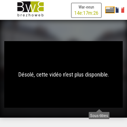
War-eeun
14
e:
17
m:
26
Désolé, cette vidéo n'est plus disponible.
Sous-titres