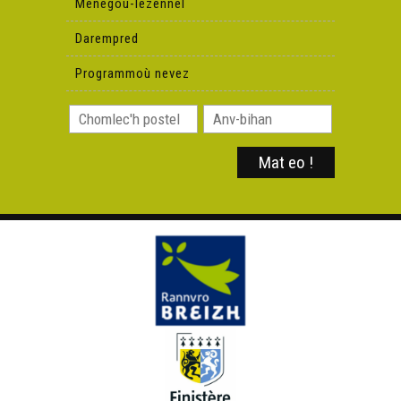
Menegoù-lezennel
Darempred
Programmoù nevez