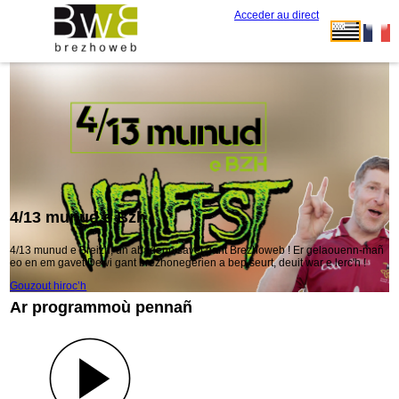
Acceder au direct
4/13 munud e Bzh
4/13 munud e Breizh, un abadenn savet gant Brezhoweb ! Er gelaouenn-mañ
eo en em gavet Dewi gant brezhonegerien a bep seurt, deuit war e lerc'h !
Gouzout hiroc’h
Ar programmoù pennañ