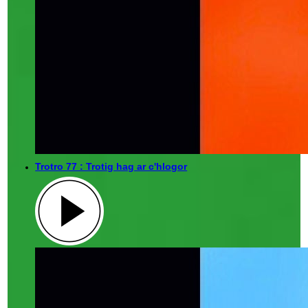
Trotro 77 : Trotig hag ar c'hlogor