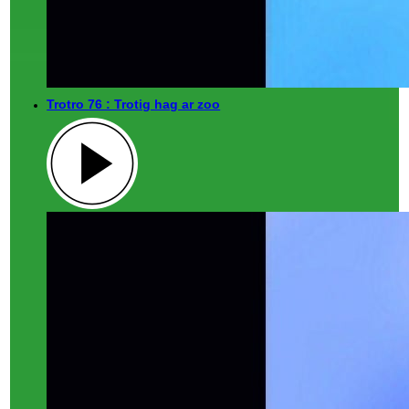
Trotro 76 : Trotig hag ar zoo