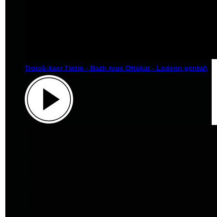
Troioù-kaer Tintin - Bazh roue Ottokar - Lodenn gentañ