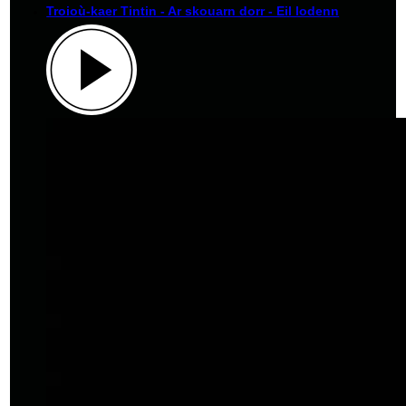
Troioù-kaer Tintin - Ar skouarn dorr - Eil lodenn