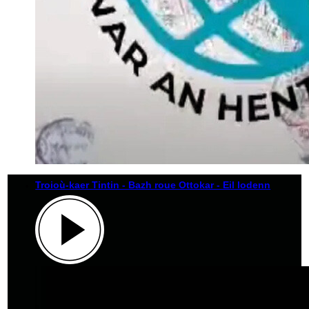
Troioù-kaer Tintin - Bazh roue Ottokar - Eil lodenn