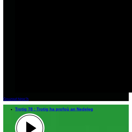
Gouzout hiroc’h
Trotig 78 : Trotig ha profoù an Nedeleg