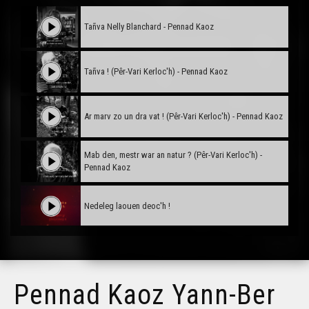
Tañva Nelly Blanchard - Pennad Kaoz
Tañva ! (Pêr-Vari Kerloc'h) - Pennad Kaoz
Ar marv zo un dra vat ! (Pêr-Vari Kerloc'h) - Pennad Kaoz
Mab den, mestr war an natur ? (Pêr-Vari Kerloc'h) -
Pennad Kaoz
Nedeleg laouen deoc'h !
Tañva Anv ar Rozenn - stumm karrez - VBSTF
Pennad Kaoz Yann-Ber
Tañva Anv ar Rozenn - stumm karrez - VBSTB