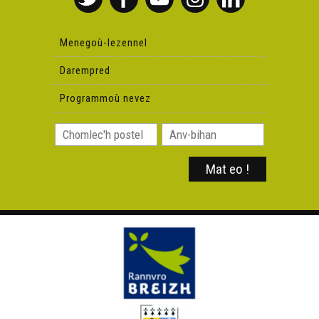
Menegoù-lezennel
Darempred
Programmoù nevez