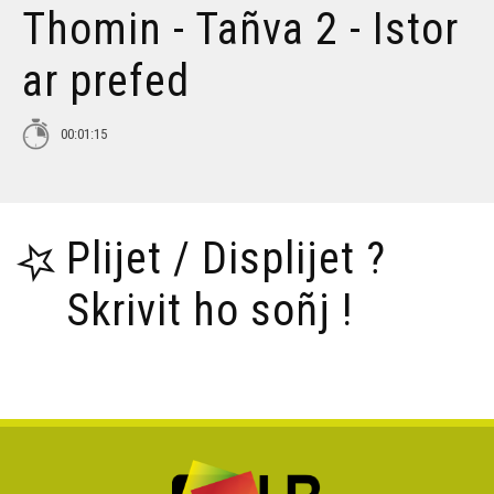
Thomin - Tañva 2 - Istor
Tañva Anv ar Rozenn - stumm 16:9 - VBSTF
ar prefed
Tañva Anv ar Rozenn - stumm 16:9 - VBSTB
00:01:15
Tañva Anv ar Rozenn - stumm 9:16 - VBSTF
Plijet / Displijet ?
Tañva Anv ar Rozenn - stumm 9:16 - VBSTB
Skrivit ho soñj !
Tañva Skyland - rann 8