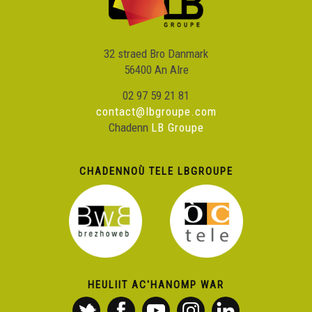
32 straed Bro Danmark
56400 An Alre
02 97 59 21 81
contact@lbgroupe.com
Chadenn
LB Groupe
CHADENNOÙ TELE LBGROUPE
HEULIIT AC'HANOMP WAR