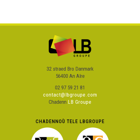
32 straed Bro Danmark
56400 An Alre
02 97 59 21 81
contact@lbgroupe.com
Chadenn
LB Groupe
CHADENNOÙ TELE LBGROUPE