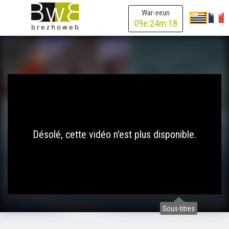
War-eeun
09
e:
24
m:
18
Désolé, cette vidéo n'est plus disponible.
Sous-titres