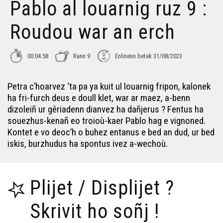
Pablo al louarnig ruz 9 :
Roudou war an erch
00:04:58
Rann 9
Enlinenn betek 31/08/2023
Petra c’hoarvez ‘ta pa ya kuit ul louarnig fripon, kalonek
ha fri-furch deus e doull klet, war ar maez, a-benn
dizoleiñ ur gêriadenn dianvez ha dañjerus ? Fentus ha
souezhus-kenañ eo troioù-kaer Pablo hag e vignoned.
Kontet e vo deoc’h o buhez entanus e bed an dud, ur bed
iskis, burzhudus ha spontus ivez a-wechoù.
Plijet / Displijet ?
Skrivit ho soñj !