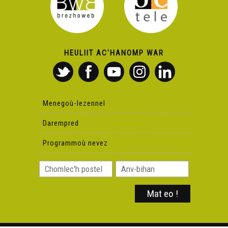
HEULIIT AC'HANOMP WAR
Menegoù-lezennel
Darempred
Programmoù nevez