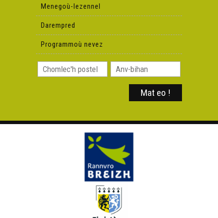
Menegoù-lezennel
Darempred
Programmoù nevez