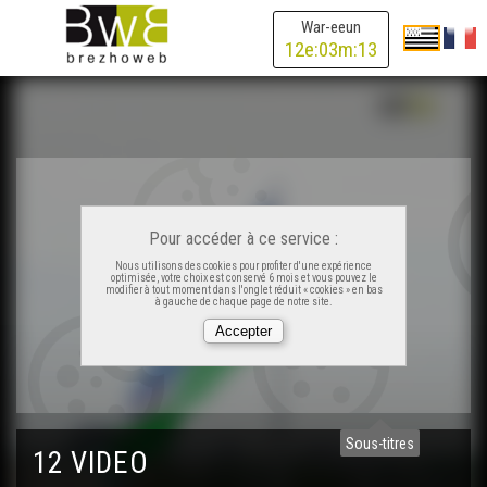
War-eeun
12
e:
03
m:
13
Pour accéder à ce service :
Nous utilisons des cookies pour profiter d'une expérience
optimisée, votre choix est conservé 6 mois et vous pouvez le
modifier à tout moment dans l'onglet réduit « cookies » en bas
à gauche de chaque page de notre site.
Sous-titres
12 VIDEO