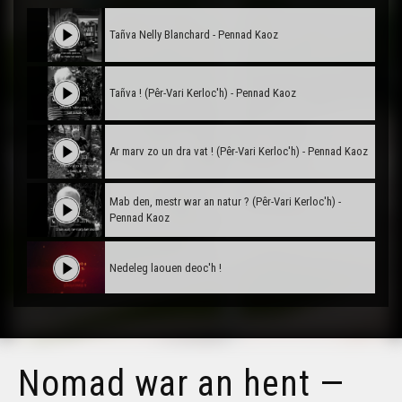
Tañva Nelly Blanchard - Pennad Kaoz
Tañva ! (Pêr-Vari Kerloc'h) - Pennad Kaoz
Ar marv zo un dra vat ! (Pêr-Vari Kerloc'h) - Pennad Kaoz
Mab den, mestr war an natur ? (Pêr-Vari Kerloc'h) -
Pennad Kaoz
Nedeleg laouen deoc'h !
Tañva Anv ar Rozenn - stumm karrez - VBSTF
Nomad war an hent —
Tañva Anv ar Rozenn - stumm karrez - VBSTB