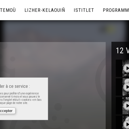
TEMOÙ
LIZHER-KELAOUIÑ
ISTITLET
PROGRAMM
12 
er à ce service :
es pour profiter d'une expérience
t conservé 6 mois et vous pouvez le
s l'onglet réduit « cookies » en bas
que page de notre site.