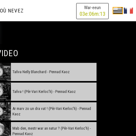
War-eeun
OÙ NEVEZ
03
e:
06
m:
13
VIDEO
Tañva Nelly Blanchard - Pennad Kaoz
Tañva ! (Pêr-Vari Kerloc'h) - Pennad Kaoz
Ar marv zo un dra vat ! (Pêr-Vari Kerloc'h) - Pennad
Kaoz
Mab den, mestr war an natur ? (Pêr-Vari Kerloc'h) -
Pennad Kaoz