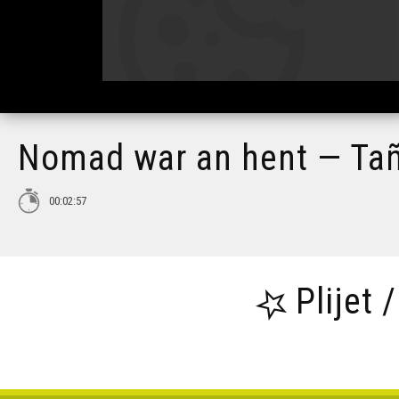
Nomad war an hent — Tañ
00:02:57
Plijet 