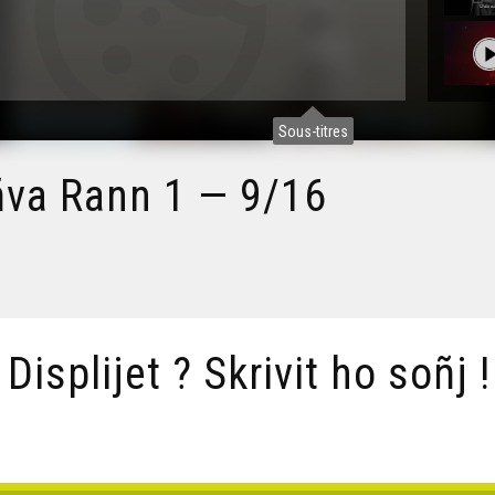
Sous-titres
va Rann 1 — 9/16
/ Displijet ? Skrivit ho soñj !