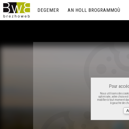
DEGEMER
AN HOLL BROGRAMMOÙ
Pour accéd
Nous utilisons des cooki
optimisée, votre choix es
modifier à tout moment dan
à gauche de cha