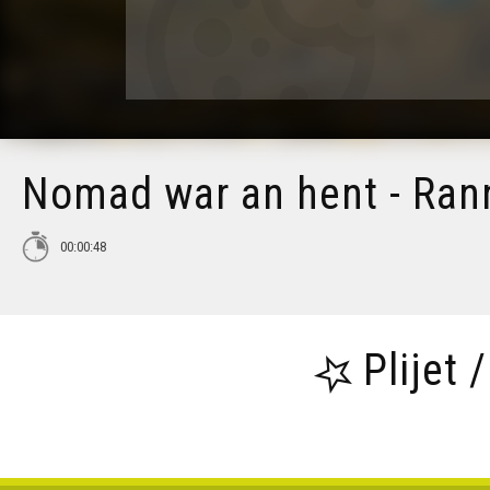
Nomad war an hent - Rann
00:00:48
Plijet 