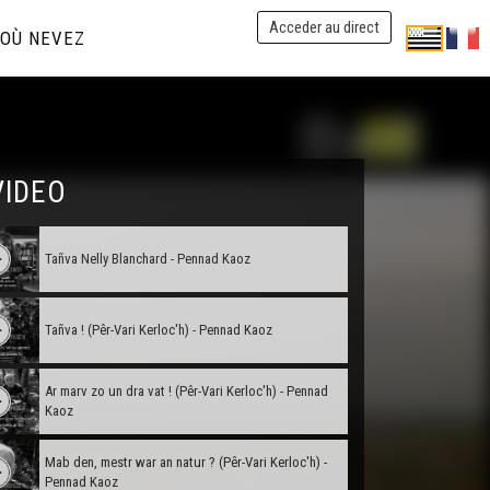
Acceder au direct
OÙ NEVEZ
VIDEO
Tañva Nelly Blanchard - Pennad Kaoz
Tañva ! (Pêr-Vari Kerloc'h) - Pennad Kaoz
Ar marv zo un dra vat ! (Pêr-Vari Kerloc'h) - Pennad
Kaoz
Mab den, mestr war an natur ? (Pêr-Vari Kerloc'h) -
Pennad Kaoz