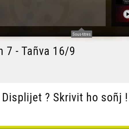
Sous-titres
 7 - Tañva 16/9
/ Displijet ? Skrivit ho soñj !