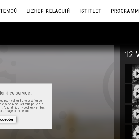
TEMOÙ
LIZHER-KELAOUIÑ
ISTITLET
PROGRAMM
12 
er à ce service :
es pour profiter d'une expérience
t conservé 6 mois et vous pouvez le
s l'onglet réduit « cookies » en bas
que page de notre site.