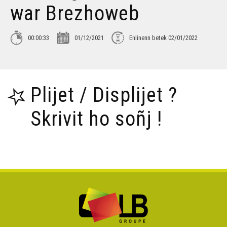
war Brezhoweb
Nedeleg laouen deoc'h ! - KArrez
00:00:33
01/12/2021
Enlinenn betek 02/01/2022
Karn ar Mont bihan e departamant ar Morbihan
Plijet / Displijet ?
Tañva, Foeterien 9 e Sardinia
Skrivit ho soñj !