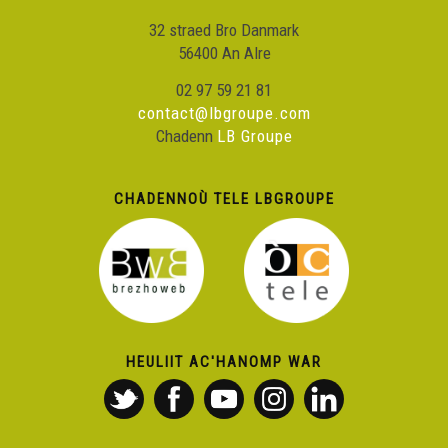
32 straed Bro Danmark
56400 An Alre
02 97 59 21 81
contact@lbgroupe.com
Chadenn
LB Groupe
CHADENNOÙ TELE LBGROUPE
HEULIIT AC'HANOMP WAR