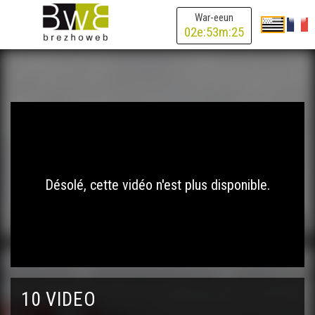
War-eeun
02
e:
53
m:
24
Désolé, cette vidéo n'est plus disponible.
10 VIDEO