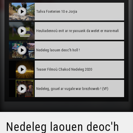
Tañva Foeterien 10 e Jorjia
Heuliadennoù evit ar re yaouank da welet er mare-mañ
Nedeleg laouen deoc'h holl !
Teaser Filmoù Chakod Nedeleg 2020
Nedeleg, gouel ar vugale war brezhoweb ! (VF)
Nedeleg, gouel ar vugale war brezhoweb ! (VO)
Nedeleg laouen deoc'h
Diskouezadeg Kastell Kerguéhennec