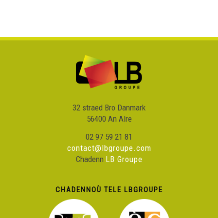
32 straed Bro Danmark
56400 An Alre
02 97 59 21 81
contact@lbgroupe.com
Chadenn
LB Groupe
CHADENNOÙ TELE LBGROUPE