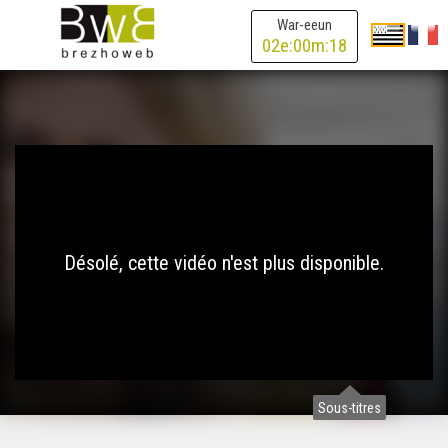
War-eeun
02
e:
00
m:
18
Désolé, cette vidéo n'est plus disponible.
Sous-titres