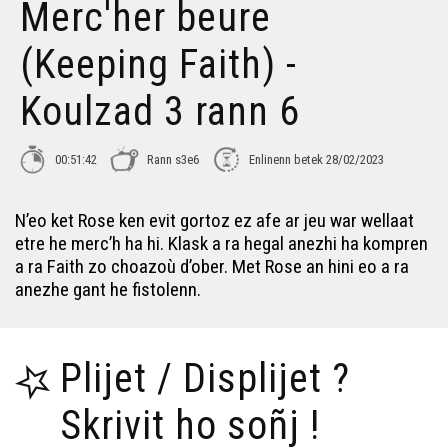
Merc'her beure
(Keeping Faith) -
Koulzad 3 rann 6
00:51:42
Rann s3e6
Enlinenn betek 28/02/2023
N’eo ket Rose ken evit gortoz ez afe ar jeu war wellaat
etre he merc’h ha hi. Klask a ra hegal anezhi ha kompren
a ra Faith zo choazoù d’ober. Met Rose an hini eo a ra
anezhe gant he fistolenn.
Plijet / Displijet ?
Skrivit ho soñj !