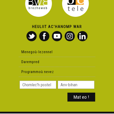
HEULIIT AC'HANOMP WAR
Menegoù-lezennel
Darempred
Programmoù nevez