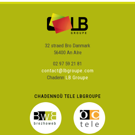
32 straed Bro Danmark
56400 An Alre
02 97 59 21 81
contact@lbgroupe.com
Chadenn
LB Groupe
CHADENNOÙ TELE LBGROUPE