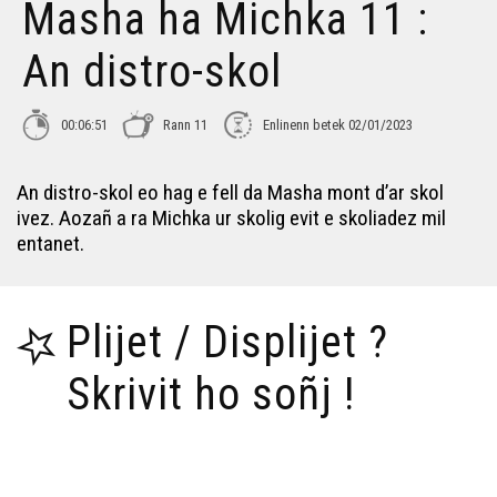
Masha ha Michka 11 :
An distro-skol
00:06:51
Rann 11
Enlinenn betek 02/01/2023
An distro-skol eo hag e fell da Masha mont d’ar skol
ivez. Aozañ a ra Michka ur skolig evit e skoliadez mil
entanet.
Plijet / Displijet ?
Skrivit ho soñj !