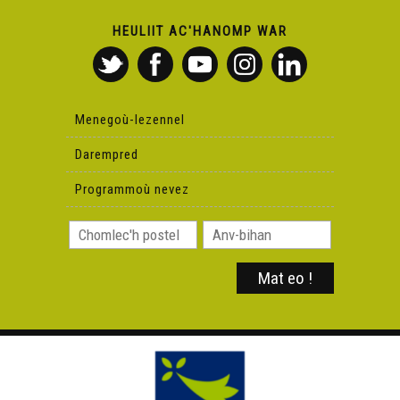
HEULIIT AC'HANOMP WAR
Menegoù-lezennel
Darempred
Programmoù nevez