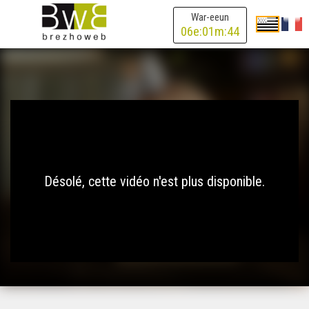
War-eeun
06
e:
01
m:
44
Désolé, cette vidéo n'est plus disponible.