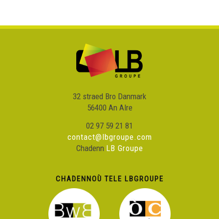
32 straed Bro Danmark
56400 An Alre
02 97 59 21 81
contact@lbgroupe.com
Chadenn
LB Groupe
CHADENNOÙ TELE LBGROUPE