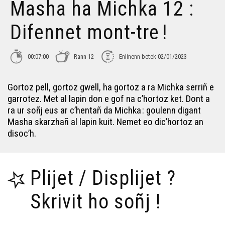
Masha ha Michka 12 :
Difennet mont-tre !
00:07:00
Rann 12
Enlinenn betek 02/01/2023
Gortoz pell, gortoz gwell, ha gortoz a ra Michka serriñ e
garrotez. Met al lapin don e gof na c’hortoz ket. Dont a
ra ur soñj eus ar c’hentañ da Michka : goulenn digant
Masha skarzhañ al lapin kuit. Nemet eo dic’hortoz an
disoc’h.
Plijet / Displijet ?
Skrivit ho soñj !