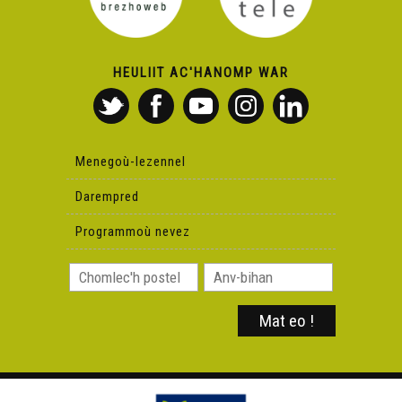
HEULIIT AC'HANOMP WAR
Menegoù-lezennel
Darempred
Programmoù nevez