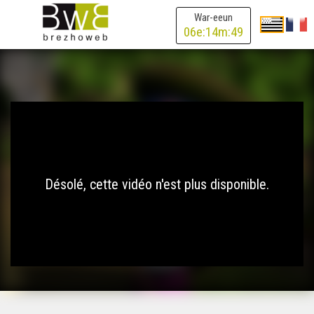
War-eeun
06
e:
14
m:
49
Désolé, cette vidéo n'est plus disponible.