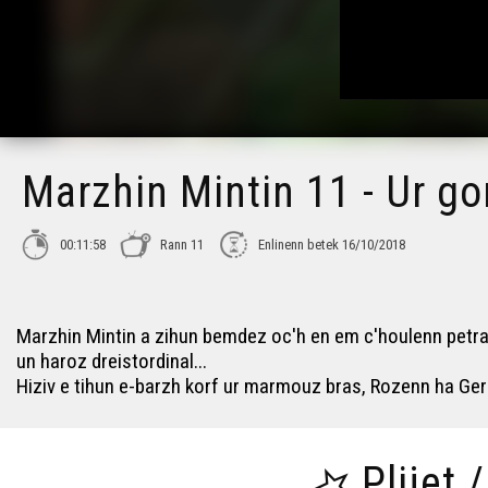
Marzhin Mintin 11 - Ur gor
00:11:58
Rann 11
Enlinenn betek 16/10/2018
Marzhin Mintin a zihun bemdez oc'h en em c'houlenn petra a 
un haroz dreistordinal...
Hiziv e tihun e-barzh korf ur marmouz bras, Rozenn ha Ger
Plijet 