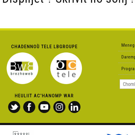
Meneg
CHADENNOÙ TELE LBGROUPE
Darem
Progr
HEULIIT AC'HANOMP WAR