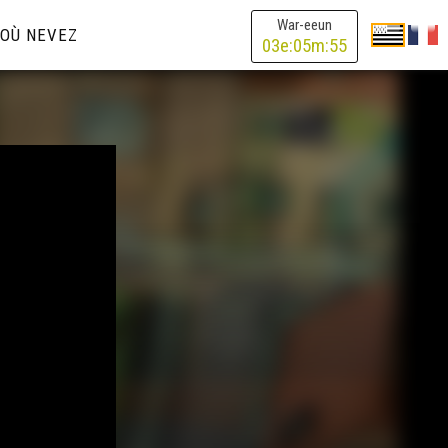
War-eeun
OÙ NEVEZ
03
e:
05
m:
55