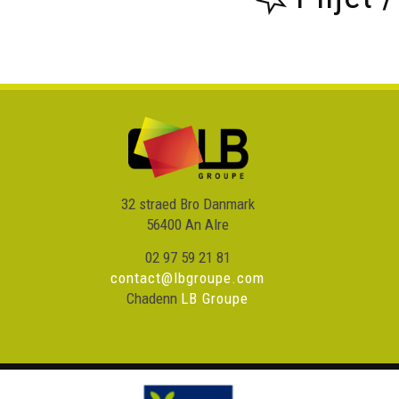
32 straed Bro Danmark
56400 An Alre
02 97 59 21 81
contact@lbgroupe.com
Chadenn
LB Groupe