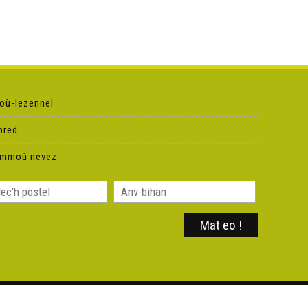
où-lezennel
pred
ammoù nevez