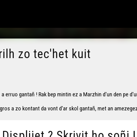
ilh zo tec'het kuit
erruo gantañ ! Rak bep mintin ez a Marzhin d'un den pe d'un dr
gros a zo kontant da vont d'ar skol gantañ, met an amezegez
/ Displijet ? Skrivit ho soñj !