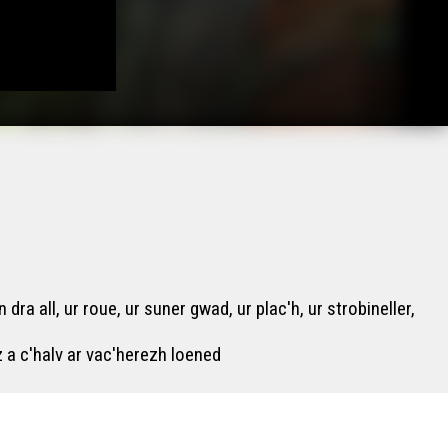
a all, ur roue, ur suner gwad, ur plac'h, ur strobineller,
 a c'halv ar vac'herezh loened