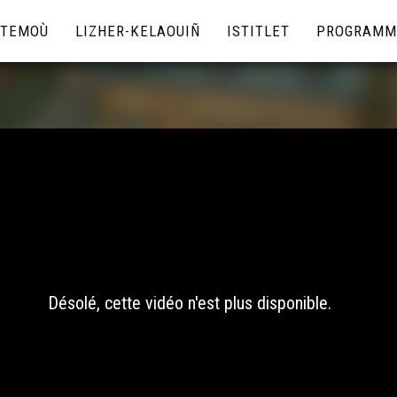
TEMOÙ
LIZHER-KELAOUIÑ
ISTITLET
PROGRAMM
Désolé, cette vidéo n'est plus disponible.