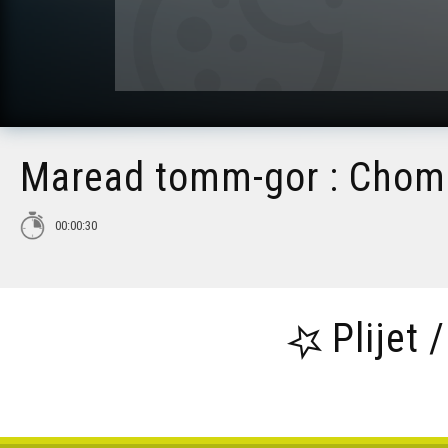
Maread tomm-gor : Chomit
00:00:30
Plijet 