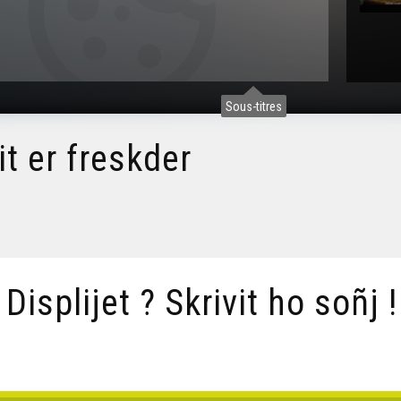
Sous-titres
 er freskder
/ Displijet ? Skrivit ho soñj !