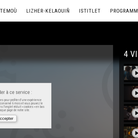
TEMOÙ
LIZHER-KELAOUIÑ
ISTITLET
PROGRAMM
4 V
er à ce service :
es pour profiter d'une expérience
t conservé 6 mois et vous pouvez le
s l'onglet réduit « cookies » en bas
que page de notre site.