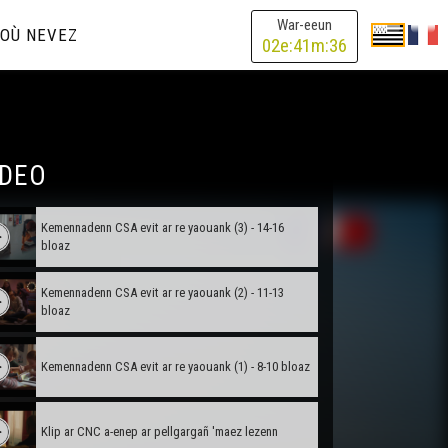
War-eeun
OÙ NEVEZ
02
e:
41
m:
36
IDEO
Kemennadenn CSA evit ar re yaouank (3) - 14-16
bloaz
Kemennadenn CSA evit ar re yaouank (2) - 11-13
bloaz
Kemennadenn CSA evit ar re yaouank (1) - 8-10 bloaz
Klip ar CNC a-enep ar pellgargañ 'maez lezenn