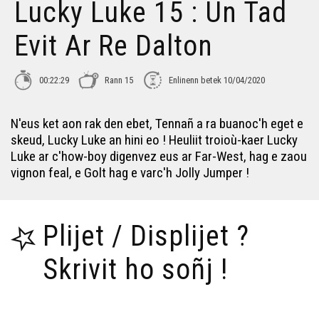
Lucky Luke 15 : Un Tad
Evit Ar Re Dalton
00:22:29
Rann 15
Enlinenn betek 10/04/2020
N'eus ket aon rak den ebet, Tennañ a ra buanoc'h eget e
skeud, Lucky Luke an hini eo ! Heuliit troioù-kaer Lucky
Luke ar c'how-boy digenvez eus ar Far-West, hag e zaou
vignon feal, e Golt hag e varc'h Jolly Jumper !
Plijet / Displijet ?
Skrivit ho soñj !