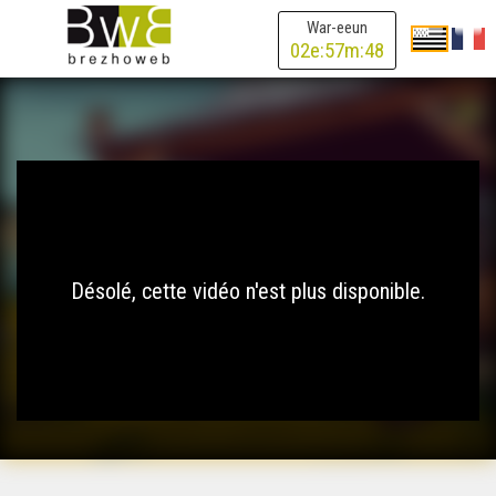
War-eeun
02
e:
57
m:
48
Désolé, cette vidéo n'est plus disponible.