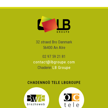
32 straed Bro Danmark
56400 An Alre
02 97 59 21 81
contact@lbgroupe.com
Chadenn
LB Groupe
CHADENNOÙ TELE LBGROUPE