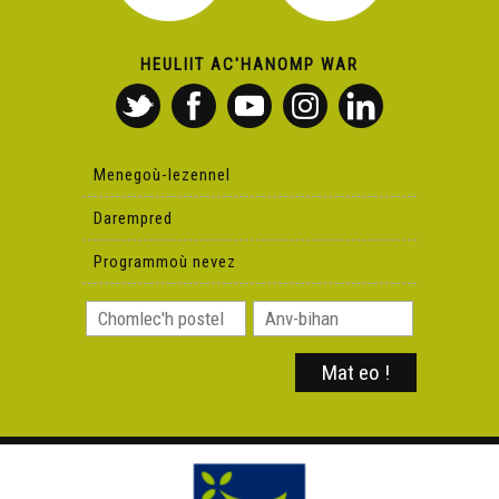
HEULIIT AC'HANOMP WAR
Menegoù-lezennel
Darempred
Programmoù nevez