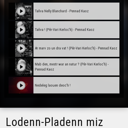
Tañva Nelly Blanchard - Pennad Kaoz
Tañva ! (Pêr-Vari Kerloc'h) - Pennad Kaoz
Ar marv zo un dra vat ! (Pêr-Vari Kerloc'h) - Pennad Kaoz
Mab den, mestr war an natur ? (Pêr-Vari Kerloc'h) -
Pennad Kaoz
Nedeleg laouen deoc'h !
Tañva Anv ar Rozenn - stumm karrez - VBSTF
Lodenn-Pladenn miz
Tañva Anv ar Rozenn - stumm karrez - VBSTB