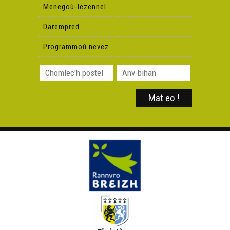
Menegoù-lezennel
Darempred
Programmoù nevez