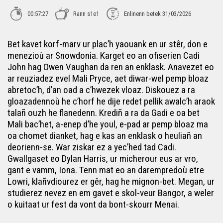
00:57:27
Rann s1e1
Enlinenn betek 31/03/2026
Bet kavet korf-marv ur plac’h yaouank en ur stêr, don e
menezioù ar Snowdonia. Karget eo an ofiserien Cadi
John hag Owen Vaughan da ren an enklask. Anavezet eo
ar reuziadez evel Mali Pryce, aet diwar-wel pemp bloaz
abretoc’h, d’an oad a c’hwezek vloaz. Diskouez a ra
gloazadennoù he c’horf he dije redet pellik awalc’h araok
talañ ouzh he flanedenn. Krediñ a ra da Gadi e oa bet
Mali bac’het, a-enep d’he youl, e-pad ar pemp bloaz ma
oa chomet dianket, hag e kas an enklask o heuliañ an
deorienn-se. War ziskar ez a yec’hed tad Cadi.
Gwallgaset eo Dylan Harris, ur micherour eus ar vro,
gant e vamm, Iona. Tenn mat eo an darempredoù etre
Lowri, klañvdiourez er gêr, hag he mignon-bet. Megan, ur
studierez nevez en em gavet e skol-veur Bangor, a weler
o kuitaat ur fest da vont da bont-skourr Menai.