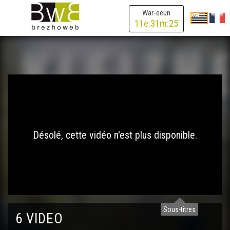
War-eeun
11
e:
31
m:
25
Désolé, cette vidéo n'est plus disponible.
Sous-titres
6 VIDEO