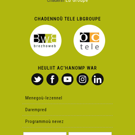
Chadenn
LB Groupe
CHADENNOÙ TELE LBGROUPE
HEULIIT AC'HANOMP WAR
Menegoù-lezennel
Darempred
Programmoù nevez