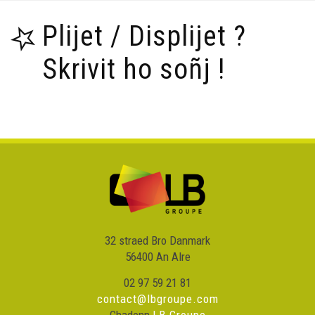
Plijet / Displijet ?
Skrivit ho soñj !
32 straed Bro Danmark
56400 An Alre
02 97 59 21 81
contact@lbgroupe.com