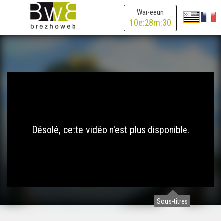
War-eeun
10
e:
28
m:
30
Désolé, cette vidéo n'est plus disponible.
Sous-titres