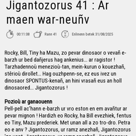
Jigantozorus 41 : Ar
maen war-neuñv
00:11:08
Rann 41
Enlinenn betek 31/08/2025
Rocky, Bill, Tiny ha Mazu, zo pevar dinosaor o vevañ e-
barzh ur bed dañjerus hag ankenius... ar ragistor !
Tarzhadennoù menezioù-tan, mein-kurun o kouezhañ,
stêrioù dirollet... Hag ouzhpenn-se, ez eus ivez un
dinosaor SPONTUS-kenañ, an hini vrasañ eus an holl
dinosaored... Jigantozorus !
Pozioù ar ganaouenn
Pell-pell ac'hann e-barzh ur vro eston en em avañtur ar
pevar mignon ! Hardizh eo Rocky, ha Bill evezhiek, fentus
eo Tiny, Mazu prederiek. Met unan all a zo tro-dro. Petra
eo e anv ? Jigantozorus, ur ramz anezhañ, Jigantozorus