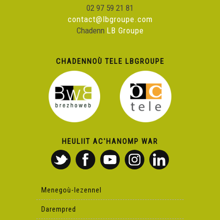
02 97 59 21 81
contact@lbgroupe.com
Chadenn
LB Groupe
CHADENNOÙ TELE LBGROUPE
HEULIIT AC'HANOMP WAR
Menegoù-lezennel
Darempred