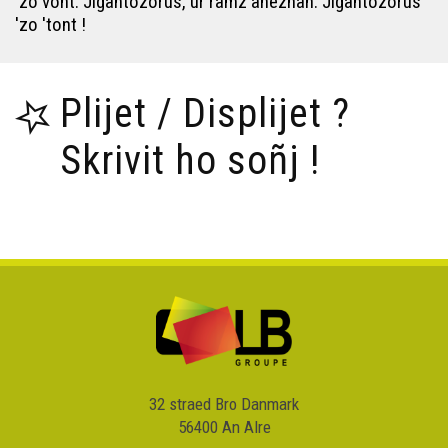
'zo vont. Jigantozorus, ur ramz anezhañ. Jigantozorus
'zo 'tont !
Plijet / Displijet ?
Skrivit ho soñj !
32 straed Bro Danmark
56400 An Alre