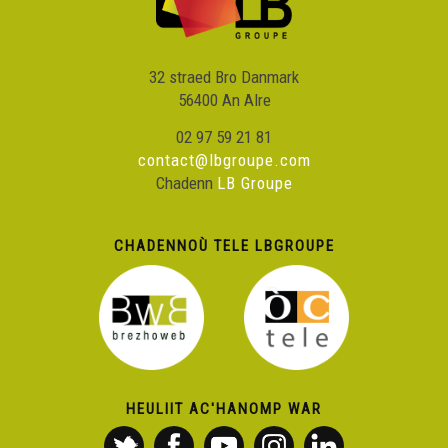
32 straed Bro Danmark
56400 An Alre
02 97 59 21 81
contact@lbgroupe.com
Chadenn
LB Groupe
CHADENNOÙ TELE LBGROUPE
HEULIIT AC'HANOMP WAR