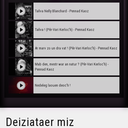
Tañva Nelly Blanchard - Pennad Kaoz
Tañva ! (Pêr-Vari Kerloc'h) - Pennad Kaoz
Ar marv zo un dra vat ! (Pêr-Vari Kerloc'h) - Pennad Kaoz
Mab den, mestr war an natur ? (Pêr-Vari Kerloc'h) -
Pennad Kaoz
Nedeleg laouen deoc'h !
Tañva Anv ar Rozenn - stumm karrez - VBSTF
Deiziataer miz
Tañva Anv ar Rozenn - stumm karrez - VBSTB