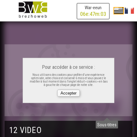
War-eeun
06
e:
47
m:
03
Pour accéder à ce service :
Nous utilisons des cookies pour profiter d'une expérience
optimisée, votre choix est conservé 6 mois et vous pouvez le
modifier à tout moment dans l'onglet réduit « cookies » en bas
à gauche de chaque page de notre site.
Sous-titres
12 VIDEO