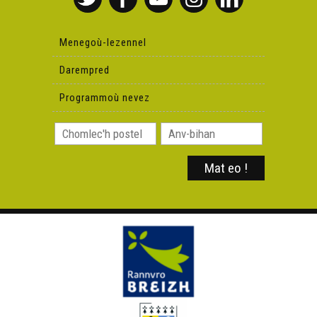
Menegoù-lezennel
Darempred
Programmoù nevez