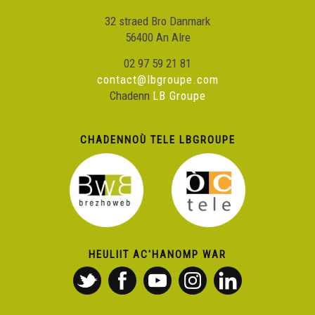
32 straed Bro Danmark
56400 An Alre
02 97 59 21 81
contact@lbgroupe.com
Chadenn
LB Groupe
CHADENNOÙ TELE LBGROUPE
HEULIIT AC'HANOMP WAR