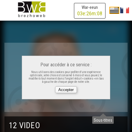
War-eeun
03
e:
26
m:
08
Pour accéder à ce service :
Nous utilisons des cookies pour profiter d'une expérience
optimisée, votre choix est conservé 6 mois et vous pouvez le
modifier à tout moment dans l'onglet réduit « cookies » en bas
à gauche de chaque page de notre site.
Sous-titres
12 VIDEO