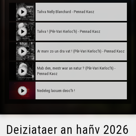
Tañva Nelly Blanchard - Pennad Kaoz
Tañva ! (Pêr-Vari Kerloc'h) - Pennad Kaoz
Ar marv zo un dra vat ! (Pêr-Vari Kerloc'h) - Pennad Kaoz
Mab den, mestr war an natur ? (Pêr-Vari Kerloc'h) -
Pennad Kaoz
Nedeleg laouen deoc'h !
Tañva Anv ar Rozenn - stumm karrez - VBSTF
Deiziataer an hañv 2026
Tañva Anv ar Rozenn - stumm karrez - VBSTB