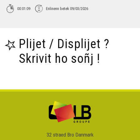
00:01:09
Enlinenn betek 09/03/2026
Tañva Anv ar Rozenn - stumm 16:9 - VBSTF
Tañva Anv ar Rozenn - stumm 16:9 - VBSTB
Plijet / Displijet ?
Skrivit ho soñj !
Tañva Anv ar Rozenn - stumm 9:16 - VBSTF
Tañva Anv ar Rozenn - stumm 9:16 - VBSTB
Tañva Skyland - rann 8
32 straed Bro Danmark