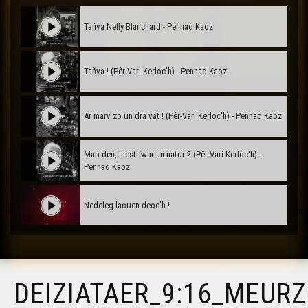
Tañva Nelly Blanchard - Pennad Kaoz
Tañva ! (Pêr-Vari Kerloc'h) - Pennad Kaoz
Ar marv zo un dra vat ! (Pêr-Vari Kerloc'h) - Pennad Kaoz
Mab den, mestr war an natur ? (Pêr-Vari Kerloc'h) -
Pennad Kaoz
Nedeleg laouen deoc'h !
Tañva Anv ar Rozenn - stumm karrez - VBSTF
DEIZIATAER_9:16_MEUR
Tañva Anv ar Rozenn - stumm karrez - VBSTB