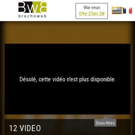
War-eeun
09
e:
25
m:
38
Désolé, cette vidéo n'est plus disponible.
Sous-titres
12 VIDEO