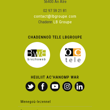
56400 An Alre
02 97 59 21 81
contact@lbgroupe.com
Chadenn
LB Groupe
CHADENNOÙ TELE LBGROUPE
HEULIIT AC'HANOMP WAR
Menegoù-lezennel