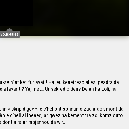
Sous-titres
-se n’int ket fur avat ! Ha jeu kenetrezo alies, peadra da
a lavarit ? Ya, met… Ur sekred o deus Deian ha Loli, ha
nn « skripidigev », e c’hellont sonnañ o zud araok mont da
zho e c’hell al loened, ar gwez ha kement tra zo, komz outo.
a dont a ra ar mojennoù da wir...