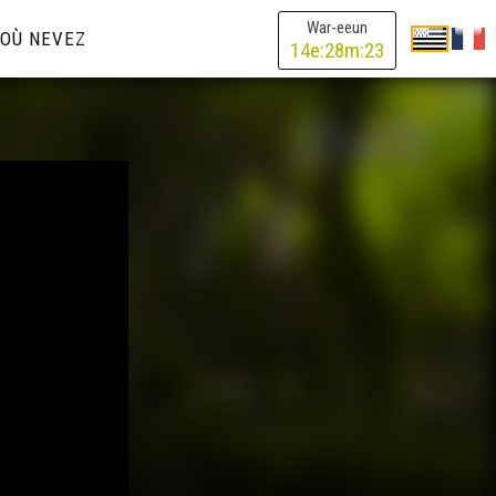
War-eeun
OÙ NEVEZ
14
e:
28
m:
23