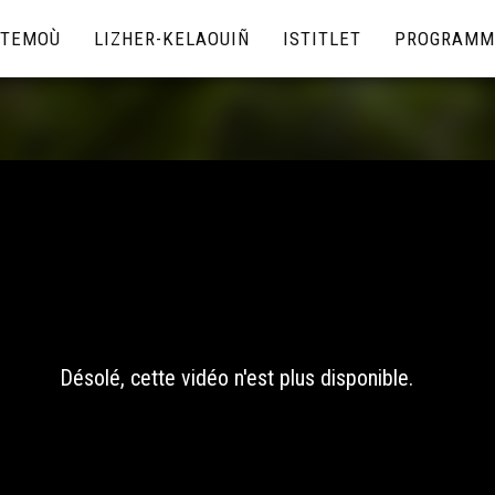
TEMOÙ
LIZHER-KELAOUIÑ
ISTITLET
PROGRAMM
Désolé, cette vidéo n'est plus disponible.