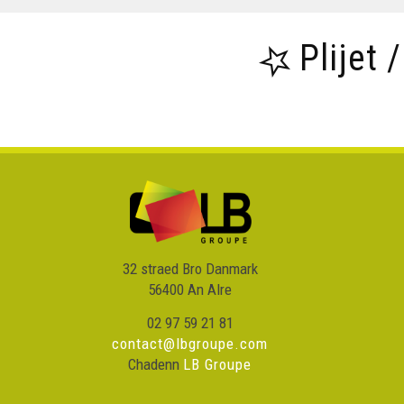
Plijet 
32 straed Bro Danmark
56400 An Alre
02 97 59 21 81
contact@lbgroupe.com
Chadenn
LB Groupe