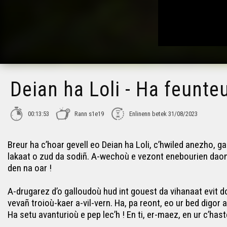
Deian ha Loli - Ha feunte
00:13:53
Rann s1e19
Enlinenn betek 31/08/2023
Breur ha c’hoar gevell eo Deian ha Loli, c’hwiled anezho, g
lakaat o zud da sodiñ. A-wechoù e vezont enebourien daonet
den na oar !
A-drugarez d’o galloudoù hud int gouest da vihanaat evit d
vevañ troioù-kaer a-vil-vern. Ha, pa reont, eo ur bed digor 
Ha setu avanturioù e pep lec’h ! En ti, er-maez, en ur c’hast