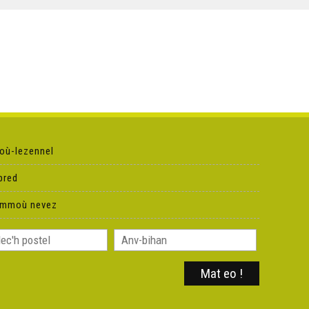
où-lezennel
pred
ammoù nevez