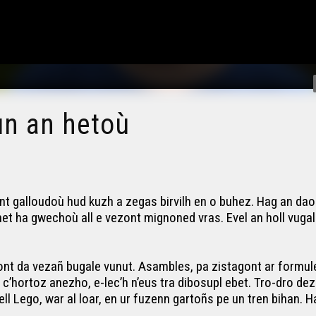
un an hetoù
ant galloudoù hud kuzh a zegas birvilh en o buhez. Hag an daou
 ha gwechoù all e vezont mignoned vras. Evel an holl vugale 
ont da vezañ bugale vunut. Asambles, pa zistagont ar formule
a c’hortoz anezho, e-lec’h n’eus tra dibosupl ebet. Tro-dro de
ell Lego, war al loar, en ur fuzenn gartoñs pe un tren bihan. H