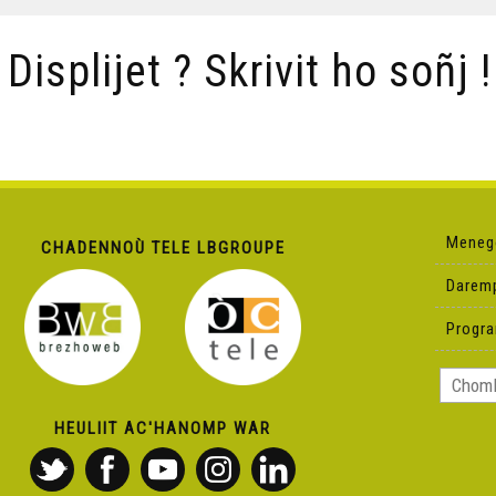
/ Displijet ? Skrivit ho soñj !
Meneg
CHADENNOÙ TELE LBGROUPE
Darem
Progr
HEULIIT AC'HANOMP WAR