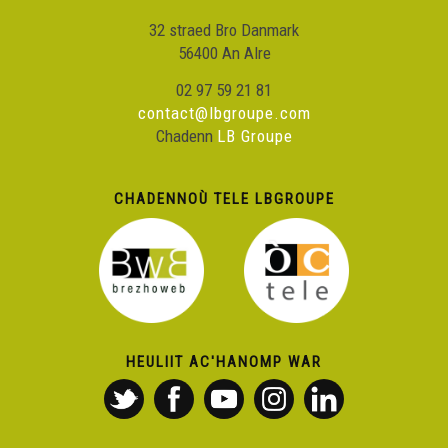
32 straed Bro Danmark
56400 An Alre
02 97 59 21 81
contact@lbgroupe.com
Chadenn
LB Groupe
CHADENNOÙ TELE LBGROUPE
HEULIIT AC'HANOMP WAR