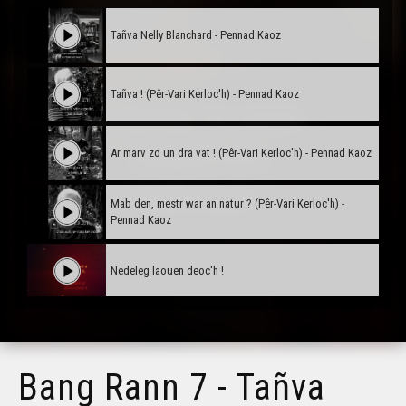
Tañva Nelly Blanchard - Pennad Kaoz
Tañva ! (Pêr-Vari Kerloc'h) - Pennad Kaoz
Ar marv zo un dra vat ! (Pêr-Vari Kerloc'h) - Pennad Kaoz
Mab den, mestr war an natur ? (Pêr-Vari Kerloc'h) -
Pennad Kaoz
Nedeleg laouen deoc'h !
Tañva Anv ar Rozenn - stumm karrez - VBSTF
Bang Rann 7 - Tañva
Tañva Anv ar Rozenn - stumm karrez - VBSTB