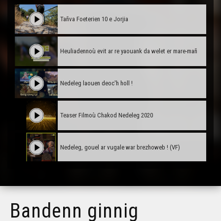
Tañva Foeterien 10 e Jorjia
Heuliadennoù evit ar re yaouank da welet er mare-mañ
Nedeleg laouen deoc'h holl !
Teaser Filmoù Chakod Nedeleg 2020
Nedeleg, gouel ar vugale war brezhoweb ! (VF)
Nedeleg, gouel ar vugale war brezhoweb ! (VO)
Bandenn ginnig
Diskouezadeg Kastell Kerguéhennec