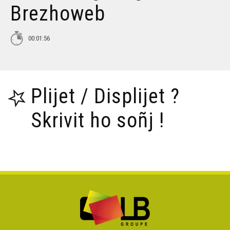
Brezhoweb
Nedeleg laouen deoc'h ! - KArrez
00:01:56
Karn ar Mont bihan e departamant ar Morbihan
Plijet / Displijet ?
Tañva, Foeterien 9 e Sardinia
Skrivit ho soñj !