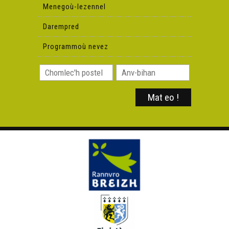
Menegoù-lezennel
Darempred
Programmoù nevez