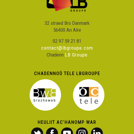
32 straed Bro Danmark
56400 An Alre
02 97 59 21 81
contact@lbgroupe.com
Chadenn
LB Groupe
CHADENNOÙ TELE LBGROUPE
HEULIIT AC'HANOMP WAR