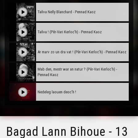
Tañva Nelly Blanchard - Pennad Kaoz
Tañva ! (Pêr-Vari Kerloc'h) - Pennad Kaoz
Ar marv zo un dra vat ! (Pêr-Vari Kerloc'h) - Pennad Kaoz
Mab den, mestr war an natur ? (Pêr-Vari Kerloc'h) -
Pennad Kaoz
Nedeleg laouen deoc'h !
Tañva Anv ar Rozenn - stumm karrez - VBSTF
Bagad Lann Bihoue - 13
Tañva Anv ar Rozenn - stumm karrez - VBSTB