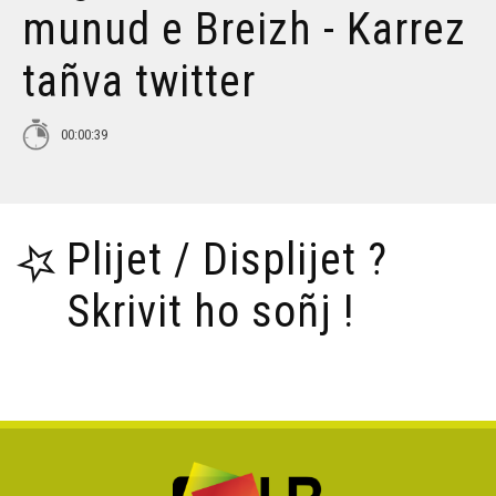
munud e Breizh - Karrez
Tañva Anv ar Rozenn - stumm 16:9 - VBSTF
tañva twitter
Tañva Anv ar Rozenn - stumm 16:9 - VBSTB
00:00:39
Tañva Anv ar Rozenn - stumm 9:16 - VBSTF
Plijet / Displijet ?
Tañva Anv ar Rozenn - stumm 9:16 - VBSTB
Skrivit ho soñj !
Tañva Skyland - rann 8