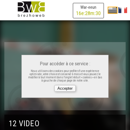
War-eeun
16
e:
28
m:
30
Pour accéder à ce service :
Nous utilisons des cookies pour profiter d'une expérience
optimisée, votre choix est conservé 6 mois et vous pouvez le
modifier à tout moment dans l'onglet réduit « cookies » en bas
à gauche de chaque page de notre site.
12 VIDEO