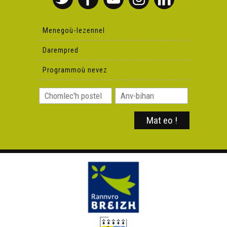
Menegoù-lezennel
Darempred
Programmoù nevez