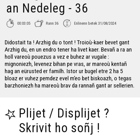
an Nedeleg - 36
00:03:05
Rann 36
Enlinenn betek 31/08/2024
Didostait ta ! Arzhig du o tont ! Troioù-kaer bevet gant
Arzhig du, en un endro tener ha livet kaer. Bevañ a ra an
holl vareoù pouezus a vez e buhez ar vugale :
mignoniezh, levenez bihan pe vras, ar mareoù kentañ
hag an eürusted er familh. Istor ur bugel etre 2 ha 5
bloaz er vuhez pemdez evel m’eo bet biskoazh, o tegas
barzhoniezh ha mareoù brav da rannañ gant ar sellerien.
Plijet / Displijet ?
Skrivit ho soñj !