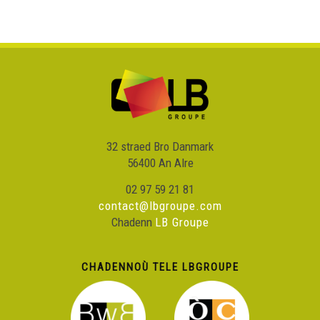
32 straed Bro Danmark
56400 An Alre
02 97 59 21 81
contact@lbgroupe.com
Chadenn
LB Groupe
CHADENNOÙ TELE LBGROUPE