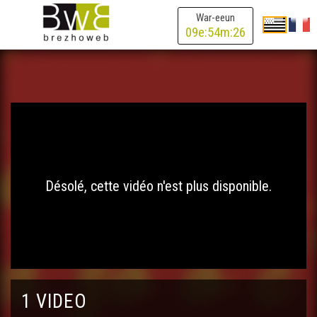
War-eeun
09
e:
54
m:
26
Désolé, cette vidéo n'est plus disponible.
1 VIDEO