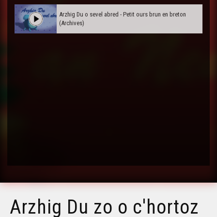
Arzhig Du o sevel abred - Petit ours brun en breton
(Archives)
Arzhig Du zo o c'hortoz