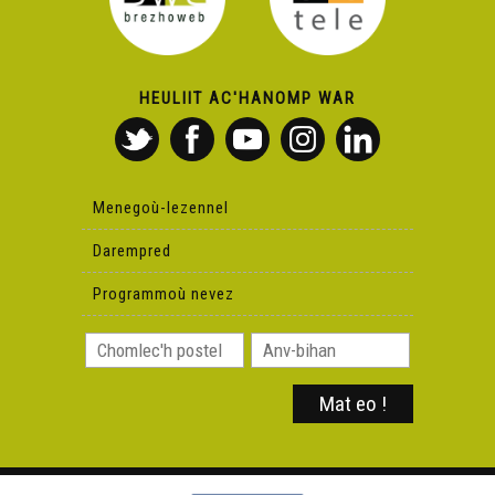
HEULIIT AC'HANOMP WAR
Menegoù-lezennel
Darempred
Programmoù nevez