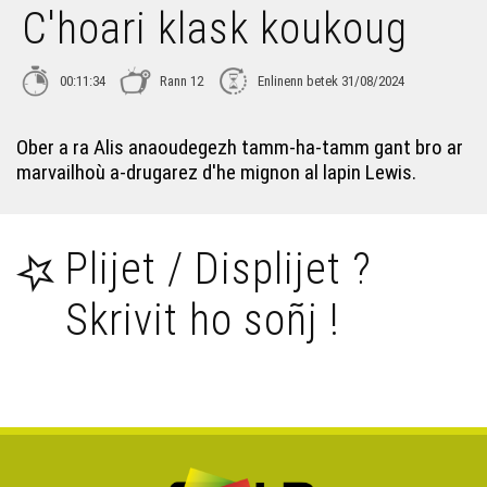
C'hoari klask koukoug
00:11:34
Rann 12
Enlinenn betek 31/08/2024
Ober a ra Alis anaoudegezh tamm-ha-tamm gant bro ar
marvailhoù a-drugarez d'he mignon al lapin Lewis.
Plijet / Displijet ?
Skrivit ho soñj !