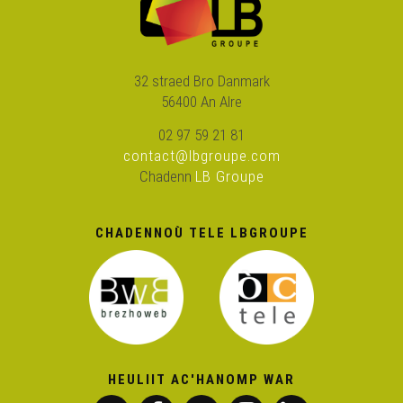
32 straed Bro Danmark
56400 An Alre
02 97 59 21 81
contact@lbgroupe.com
Chadenn
LB Groupe
CHADENNOÙ TELE LBGROUPE
HEULIIT AC'HANOMP WAR