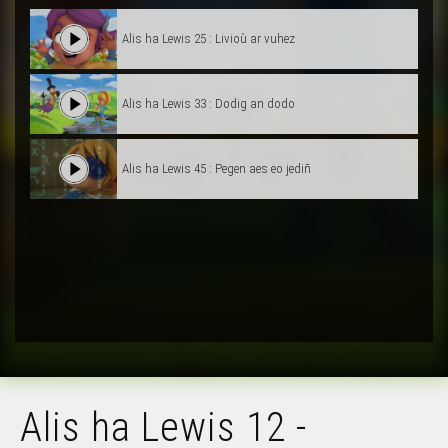
Alis ha Lewis 25 : Livioù ar vuhez
Alis ha Lewis 33 : Dodig an dodo
Alis ha Lewis 45 : Pegen aes eo jediñ
Alis ha Lewis 12 -