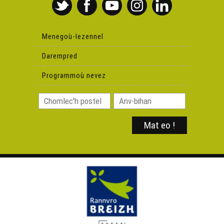
Menegoù-lezennel
Darempred
Programmoù nevez