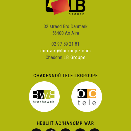
32 straed Bro Danmark
56400 An Alre
02 97 59 21 81
contact@lbgroupe.com
Chadenn
LB Groupe
CHADENNOÙ TELE LBGROUPE
HEULIIT AC'HANOMP WAR