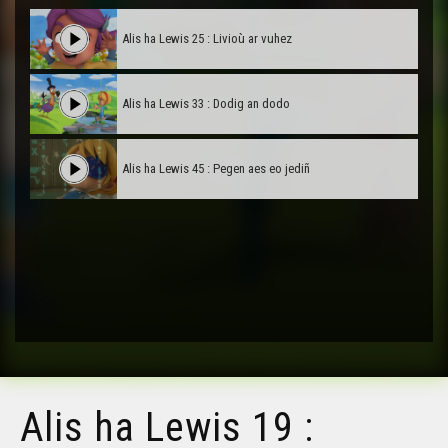
Alis ha Lewis 25 : Livioù ar vuhez
Alis ha Lewis 33 : Dodig an dodo
Alis ha Lewis 45 : Pegen aes eo jediñ
Alis ha Lewis 19 :