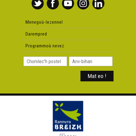
Menegoù-lezennel
Darempred
Programmoù nevez