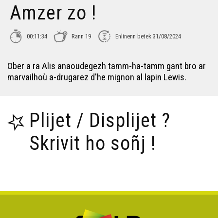
Amzer zo !
00:11:34
Rann 19
Enlinenn betek 31/08/2024
Ober a ra Alis anaoudegezh tamm-ha-tamm gant bro ar
marvailhoù a-drugarez d'he mignon al lapin Lewis.
Plijet / Displijet ?
Skrivit ho soñj !